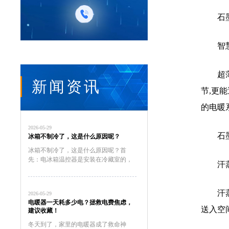
石
智
超
新闻资讯
节,更
的电暖
2026-05-29
石
冰箱不制冷了，这是什么原因呢？
冰箱不制冷了，这是什么原因呢？首
先：电冰箱温控器是安装在冷藏室的，
汗
冷藏室温度没达到温控器要求温度所以
不停机。这种现象大多数发生在风冷式
冷藏室冰箱上。其次：直冷式冰箱的冷
汗
2026-05-29
藏室温度，是随着冷冻室温度调节自...
电暖器一天耗多少电？拯救电费焦虑，
送入空
建议收藏！
冬天到了，家里的电暖器成了救命神