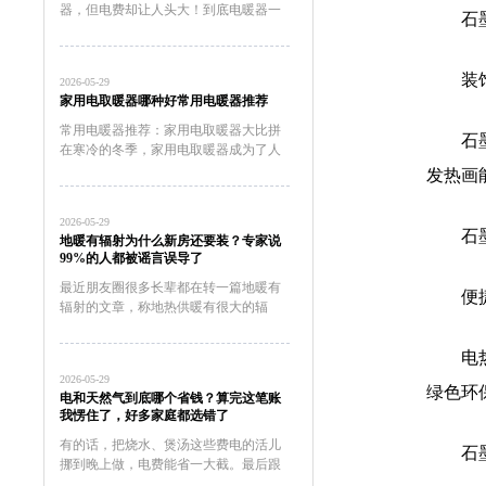
器，但电费却让人头大！到底电暖器一
石
天耗多少电？今天就来给大家好好唠一
唠电暖器一天耗多少电，以及如何科学
使用它，让你既暖和又省钱！电暖器耗
装
2026-05-29
电量的秘密：功率才是关键！首先，...
家用电取暖器哪种好常用电暖器推荐
常用电暖器推荐：家用电取暖器大比拼
石
在寒冷的冬季，家用电取暖器成为了人
们生活中不可或缺的设备。今天，科技
发热画
大佬将为大家进行一场家用电取暖器的
大比拼，为大家推荐几款性能卓越的常
2026-05-29
用电暖器。以下几款常用电暖器表...
石
地暖有辐射为什么新房还要装？专家说
99%的人都被谣言误导了
最近朋友圈很多长辈都在转一篇地暖有
便
辐射的文章，称地热供暖有很大的辐
射，家里使用地暖还会导致儿童患白血
病、引发癌症等病。地暖真的有辐射
电
吗？地辐热会致癌的说法没有什么科学
2026-05-29
依据。无论哪种地暖利用的都是热辐
绿色环
电和天然气到底哪个省钱？算完这笔账
射...
我愣住了，好多家庭都选错了
有的话，把烧水、煲汤这些费电的活儿
石
挪到晚上做，电费能省一大截。最后跟
您说句掏心窝的话：电和天然气各有各