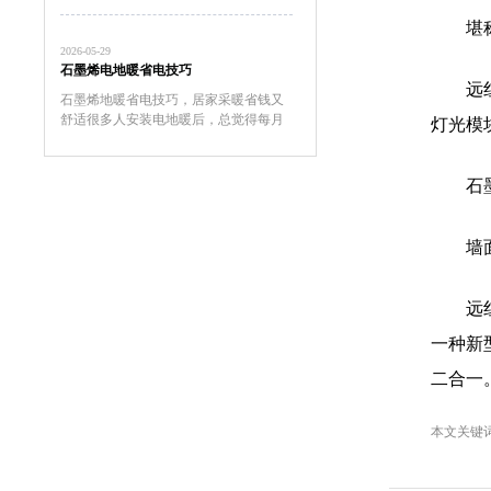
的好，没有绝对的谁更省钱，只有合不
堪
合适你家的用法，别听别人说啥就信
2026-05-29
啥，翻翻你家电费和燃气费的单子，...
石墨烯电地暖省电技巧
远
石墨烯地暖省电技巧，居家采暖省钱又
舒适很多人安装电地暖后，总觉得每月
灯光模
电费居高不下，其实并不是地暖能耗
高，而是没有掌握正确的石墨烯地暖省
电技巧。只要熟练掌握石墨烯地暖省电
石
技巧，日常冬季采暖，完全可以在恒...
墙
远
一种新
二合一
本文关键