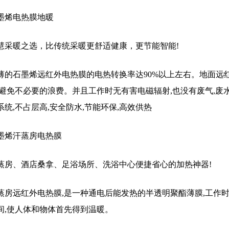
墨烯电热膜地暖
慧采暖之选，比传统采暖更舒适健康，更节能智能!
薄的石墨烯远红外电热膜的电热转换率达90%以上左右。地面远
能避免不必要的浪费。并且工作时无有害电磁辐射,也没有废气,废
系统,不占层高,安全防水,节能环保,高效供热
墨烯汗蒸房电热膜
蒸房、酒店桑拿、足浴场所、洗浴中心便捷省心的加热神器!
蒸房远红外电热膜,是一种通电后能发热的半透明聚酯薄膜,工作
间,使人体和物体首先得到温暖。