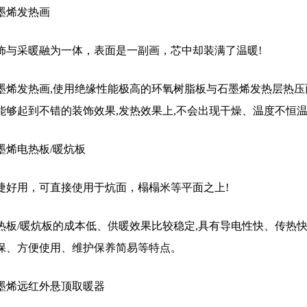
墨烯发热画
饰与采暖融为一体，表面是一副画，芯中却装满了温暖!
墨烯发热画,使用绝缘性能极高的环氧树脂板与石墨烯发热层热压
能够起到不错的装饰效果,发热效果上,不会出现干燥、温度不恒
墨烯电热板/暖炕板
捷好用，可直接使用于炕面，榻榻米等平面之上!
热板/暖炕板的成本低、供暖效果比较稳定,具有导电性快、传热
保、方便使用、维护保养简易等特点。
墨烯远红外悬顶取暖器