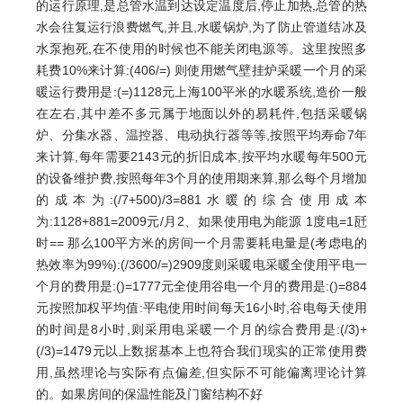
的运行原理,是总管水温到达设定温度后,停止加热,总管的热
水会往复运行浪费燃气,并且,水暖锅炉,为了防止管道结冰及
水泵抱死,在不使用的时候也不能关闭电源等。这里按照多
耗费10%来计算:(406/=) 则使用燃气壁挂炉采暖一个月的采
暖运行费用是:(=)1128元上海100平米的水暖系统,造价一般
在左右,其中差不多元属于地面以外的易耗件,包括采暖锅
炉、分集水器、温控器、电动执行器等等,按照平均寿命7年
来计算,每年需要2143元的折旧成本,按平均水暖每年500元
的设备维护费,按照每年3个月的使用期来算,那么每个月增加
的成本为:(/7+500)/3=881水暖的综合使用成本
为:1128+881=2009元/月2、如果使用电为能源 1度电=1瓩
时== 那么100平方米的房间一个月需要耗电量是(考虑电的
热效率为99%):(/3600/=)2909度则采暖电采暖全使用平电一
个月的费用是:()=1777元全使用谷电一个月的费用是:()=884
元按照加权平均值:平电使用时间每天16小时,谷电每天使用
的时间是8小时,则采用电采暖一个月的综合费用是:(/3)+
(/3)=1479元以上数据基本上也符合我们现实的正常使用费
用,虽然理论与实际有点偏差,但实际不可能偏离理论计算
的。如果房间的保温性能及门窗结构不好