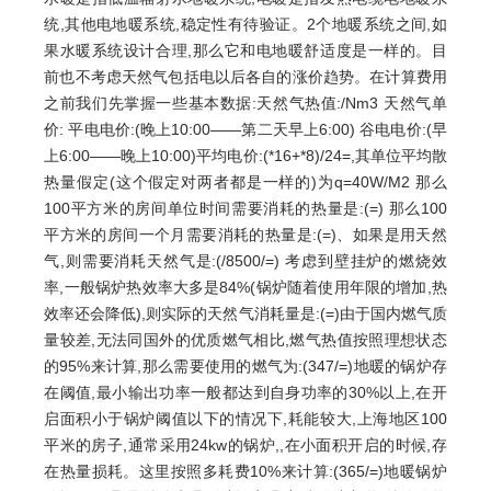
统,其他电地暖系统,稳定性有待验证。2个地暖系统之间,如
果水暖系统设计合理,那么它和电地暖舒适度是一样的。目
前也不考虑天然气包括电以后各自的涨价趋势。在计算费用
之前我们先掌握一些基本数据:天然气热值:/Nm3 天然气单
价: 平电电价:(晚上10:00——第二天早上6:00) 谷电电价:(早
上6:00——晚上10:00)平均电价:(*16+*8)/24=,其单位平均散
热量假定(这个假定对两者都是一样的)为q=40W/M2 那么
100平方米的房间单位时间需要消耗的热量是:(=) 那么100
平方米的房间一个月需要消耗的热量是:(=)、如果是用天然
气,则需要消耗天然气是:(/8500/=) 考虑到壁挂炉的燃烧效
率,一般锅炉热效率大多是84%(锅炉随着使用年限的增加,热
效率还会降低),则实际的天然气消耗量是:(=)由于国内燃气质
量较差,无法同国外的优质燃气相比,燃气热值按照理想状态
的95%来计算,那么需要使用的燃气为:(347/=)地暖的锅炉存
在阈值,最小输出功率一般都达到自身功率的30%以上,在开
启面积小于锅炉阈值以下的情况下,耗能较大,上海地区100
平米的房子,通常采用24kw的锅炉,,在小面积开启的时候,存
在热量损耗。这里按照多耗费10%来计算:(365/=)地暖锅炉